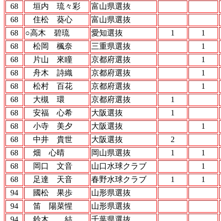
68
垣内 琉々彩
富山県選抜
68
住松 葵心
富山県選抜
68
○高木 碧琉
愛知選抜
1
1
68
松岡 楓奈
三重県選抜
1
68
片山 來瞳
京都府選抜
1
68
舟木 詩織
京都府選抜
1
68
松村 百花
京都府選抜
1
68
大槻 環
京都府選抜
1
68
安福 心希
大阪選抜
1
68
小寺 美夕
大阪選抜
1
68
中井 貴世
大阪選抜
2
68
畑 心晴
岡山県選抜
1
1
68
岡口 文音
山口水球クラブ
1
68
足達 天音
春野水球クラブ
1
1
94
國松 果歩
山形県選抜
94
笛 陽菜惺
山形県選抜
94
鈴木 結
千葉県選抜