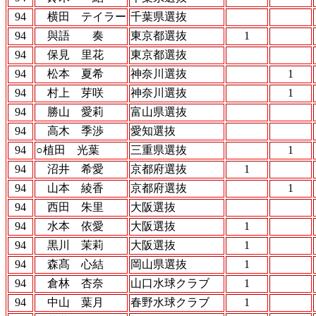
94
横田 テイラー
千葉県選抜
94
與語 奏
東京都選抜
1
94
保見 里花
東京都選抜
94
松本 夏希
神奈川選抜
1
94
村上 芽咲
神奈川選抜
1
94
勝山 愛莉
富山県選抜
94
高木 季渉
愛知選抜
94
○植田 光葉
三重県選抜
1
94
沼井 希愛
京都府選抜
1
94
山本 綾香
京都府選抜
1
94
西田 朱里
大阪選抜
94
水本 依愛
大阪選抜
1
94
黒川 茉莉
大阪選抜
1
94
森髙 心結
岡山県選抜
1
94
倉林 杏奈
山口水球クラブ
1
94
中山 葉月
春野水球クラブ
1