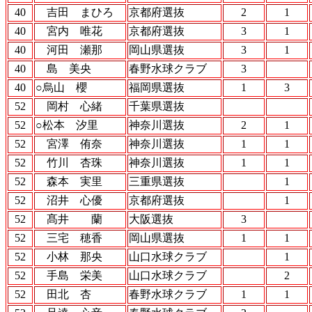
40
吉田 まひろ
京都府選抜
2
1
40
宮内 唯花
京都府選抜
3
1
40
河田 瀬那
岡山県選抜
3
1
40
島 美央
春野水球クラブ
3
40
○烏山 櫻
福岡県選抜
1
3
52
岡村 心緒
千葉県選抜
52
○松本 汐里
神奈川選抜
2
1
52
宮澤 侑奈
神奈川選抜
1
1
52
竹川 杏珠
神奈川選抜
1
1
52
森本 実里
三重県選抜
1
52
沼井 心優
京都府選抜
1
52
髙井 蘭
大阪選抜
3
52
三宅 穂香
岡山県選抜
1
1
52
小林 那央
山口水球クラブ
1
52
手島 栄美
山口水球クラブ
2
52
田北 杏
春野水球クラブ
1
1