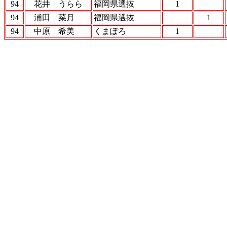
94
花井 うらら
福岡県選抜
1
94
浦田 菜月
福岡県選抜
1
94
中原 希美
くまぽろ
1