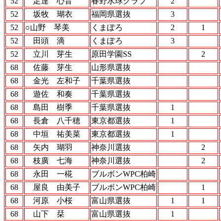
52
足達 心音
春野水球クラブ
2
52
坂牧 瑚衣
福岡県選抜
3
52
○山野 琴美
くまぽろ
2
1
52
田頭 滴
くまぽろ
3
52
立川 芽生
原田学園SS
2
68
佐藤 芽生
山形県選抜
68
金光 左和子
千葉県選抜
68
遊佐 和奏
千葉県選抜
68
島田 樹季
千葉県選抜
1
68
長倉 八千穂
東京都選抜
1
68
中垣 祐美菜
東京都選抜
1
68
矢内 瑚羽
神奈川選抜
2
68
枝廣 七海
神奈川選抜
2
68
永田 一椛
ブルボンWPC柏崎
68
屋良 由美子
ブルボンWPC柏崎
1
68
河原 小桜
富山県選抜
1
1
68
山下 栞
富山県選抜
1