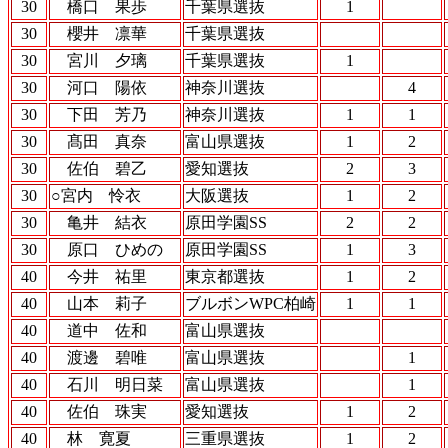
30
橋口 果歩
千葉県選抜
1
30
櫻井 凛華
千葉県選抜
30
宮川 夕璃
千葉県選抜
1
30
河口 陽依
神奈川選抜
4
30
下田 芳乃
神奈川選抜
1
1
30
髙田 真奈
富山県選抜
1
2
30
佐伯 碧乙
愛知選抜
2
3
30
○宮内 怜衣
大阪選抜
1
2
30
亀井 結衣
原田学園SS
2
2
30
原口 ひめの
原田学園SS
1
3
40
今井 祐里
東京都選抜
1
2
40
山本 莉子
ブルボンWPC柏崎
1
1
40
道中 佐和
富山県選抜
40
渡邊 碧唯
富山県選抜
1
40
石川 明日菜
富山県選抜
1
40
佐伯 珠実
愛知選抜
1
2
40
林 寛夏
三重県選抜
1
2