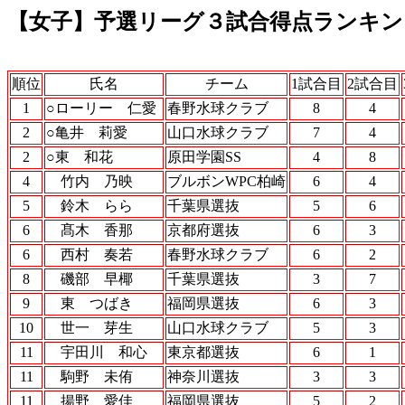
【女子】予選リーグ３試合得点ランキン
順位
氏名
チーム
1試合目
2試合目
1
○ローリー 仁愛
春野水球クラブ
8
4
2
○亀井 莉愛
山口水球クラブ
7
4
2
○東 和花
原田学園SS
4
8
4
竹内 乃映
ブルボンWPC柏崎
6
4
5
鈴木 らら
千葉県選抜
5
6
6
髙木 香那
京都府選抜
6
3
6
西村 奏若
春野水球クラブ
6
2
8
磯部 早椰
千葉県選抜
3
7
9
東 つばき
福岡県選抜
6
3
10
世一 芽生
山口水球クラブ
5
3
11
宇田川 和心
東京都選抜
6
1
11
駒野 未侑
神奈川選抜
3
3
11
揚野 愛佳
福岡県選抜
5
2