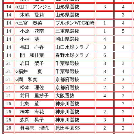
14
○江口 アンジュ
山形県選抜
3
4
14
木嶋 愛莉
山形県選抜
3
14
○三宮 奏菜
ブルボンWPC柏崎
1
4
14
小原 花南
三重県選抜
1
5
14
小林 葵
岡山県選抜
4
14
福田 心香
山口水球クラブ
3
4
14
開 和佳葉
春野水球クラブ
6
21
岩田 梨子
千葉県選抜
3
3
21
○福井 夏
千葉県選抜
3
1
21
○園 和奏
京都府選抜
2
3
21
松本 理佐
京都府選抜
2
2
21
前田 里紗子
大阪選抜
4
2
26
北島 菫
神奈川選抜
2
26
橋本 海花
神奈川選抜
2
2
26
森岡 晃子
神奈川選抜
3
1
26
眞喜志 瑠琉
原田学園SS
2
2